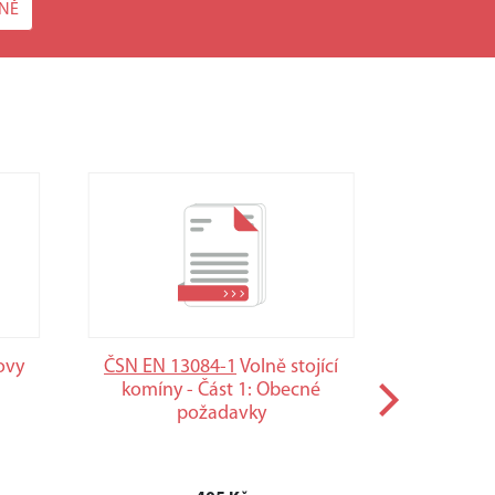
NĚ
ovy
ČSN EN 13084-1
Volně stojící
ČSN 83 90
komíny - Část 1: Obecné
veg
požadavky