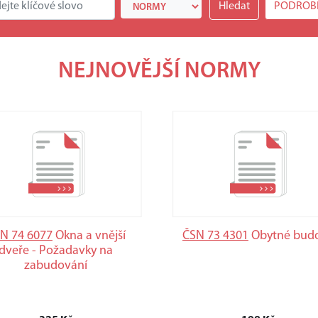
PODROB
NEJNOVĚJŠÍ NORMY
N 74 6077
Okna a vnější
ČSN 73 4301
Obytné bud
dveře - Požadavky na
zabudování