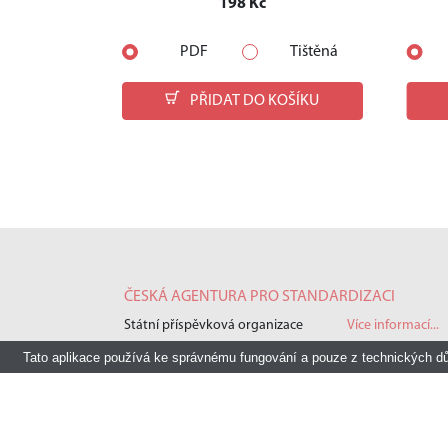
198 Kč
PDF
Tištěná
PŘIDAT DO KOŠÍKU
ČESKÁ AGENTURA PRO STANDARDIZACI
Státní příspěvková organizace
Více informací...
Tato aplikace používá ke správnému fungování a pouze z technických d