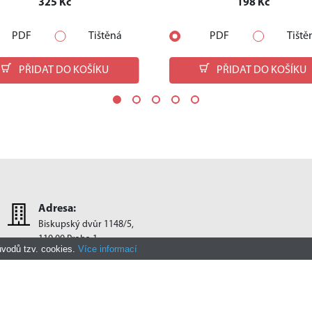
325 Kč
198 Kč
PDF
Tištěná
PDF
Tiště
PŘIDAT DO KOŠÍKU
PŘIDAT DO KOŠÍKU
Adresa:
Biskupský dvůr 1148/5,
110 00 Praha 1
ůvodů tzv. cookies.
Více informací
Provozní doba:
Po - Pá
8:00 – 12:00
13:00 – 15:00